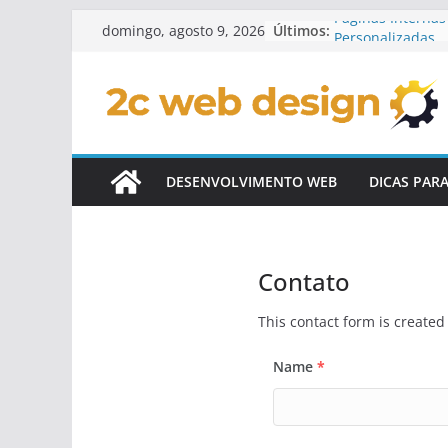
Pular
Páginas Internas 
Últimos:
domingo, agosto 9, 2026
Personalizadas
para
Checklist Para L
o
Personalizado
Elementos Intera
conteúdo
De Sites
Conteúdo Dinâmi
Personalizados
DESENVOLVIMENTO WEB
DICAS PAR
Como Integrar R
Sites Customiza
Contato
This contact form is create
Name
*