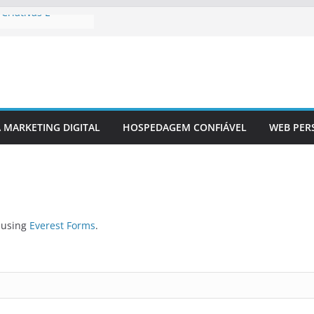
Criativas E
ançamento De Site
tivos Em Design
co Em Sites
A MARKETING DIGITAL
HOSPEDAGEM CONFIÁVEL
WEB PER
edes Sociais Em
dos
d using
Everest Forms
.