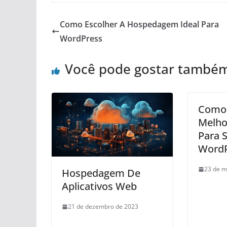
Como Escolher A Hospedagem Ideal Para
WordPress
Você pode gostar també
Como 
Melh
Para S
WordP
23 de m
Hospedagem De
Aplicativos Web
21 de dezembro de 2023