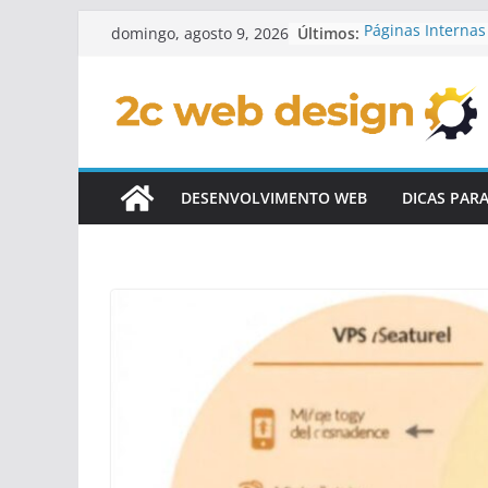
Pular
Últimos:
Páginas Internas 
domingo, agosto 9, 2026
para
Personalizadas
Checklist Para L
o
Personalizado
conteúdo
Elementos Intera
De Sites
Conteúdo Dinâmi
Personalizados
DESENVOLVIMENTO WEB
DICAS PAR
Como Integrar R
Sites Customiza