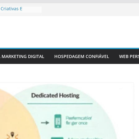
Criativas E
ançamento De Site
tivos Em Design
co Em Sites
A MARKETING DIGITAL
HOSPEDAGEM CONFIÁVEL
WEB PER
edes Sociais Em
dos