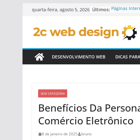
Pular
Últimos:
Páginas Inter
quarta-feira, agosto 5, 2026
para
Personalizad
Checklist Par
o
Personalizad
conteúdo
Elementos In
De Sites
Conteúdo Din
Personalizad
DESENVOLVIMENTO WEB
DICAS PAR
Como Integra
Sites Custom
SEM CATEGORIA
Benefícios Da Person
Comércio Eletrônico
8 de janeiro de 2025
bruno