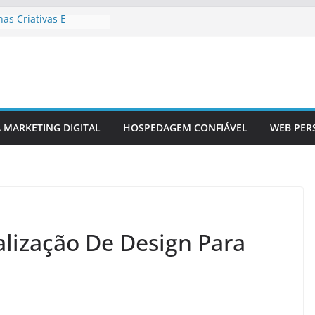
nas Criativas E
as
a Lançamento De Site
o
terativos Em Design
âmico Em Sites
os
A MARKETING DIGITAL
HOSPEDAGEM CONFIÁVEL
WEB PER
r Redes Sociais Em
izados
alização De Design Para