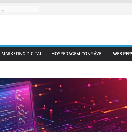
edes Sociais Em
dos
Criativas E
ançamento De Site
tivos Em Design
A MARKETING DIGITAL
HOSPEDAGEM CONFIÁVEL
WEB PER
co Em Sites