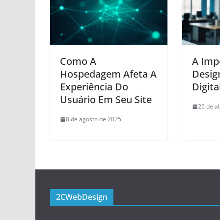
Como A
A Imp
Hospedagem Afeta A
Desig
Experiência Do
Digita
Usuário Em Seu Site
26 de a
8 de agosto de 2025
2CWebDesign