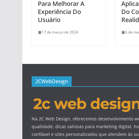
Para Melhorar A
Aplica
Experiência Do
Do Co
Usuário
Reali
17 de março de 2024
6 de ma
2CWebDesign
Na 2C Web Design, oferecemos desenvolvimento we
qualidade, dicas valiosas para marketing digital,
confiável e sites personalizados que atendem às s