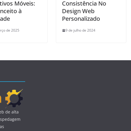
tivos Móveis:
Consistência No
nceito à
Design Web
dade
Personalizado
rço de 2025
9 de julho de 2024
b de alta
 hospedagem
uas