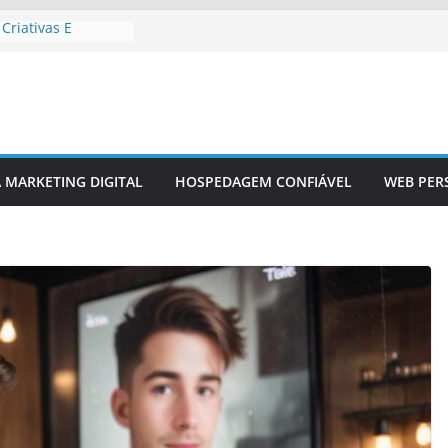
Criativas E
ançamento De Site
tivos Em Design
co Em Sites
A MARKETING DIGITAL
HOSPEDAGEM CONFIÁVEL
WEB PER
edes Sociais Em
dos