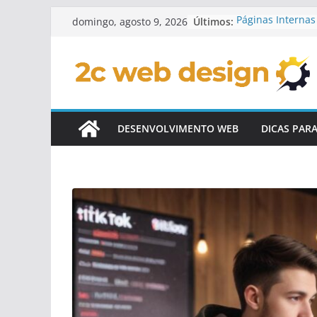
Pular
Últimos:
Páginas Internas 
domingo, agosto 9, 2026
para
Personalizadas
Checklist Para L
o
Personalizado
conteúdo
Elementos Intera
De Sites
Conteúdo Dinâmi
Personalizados
DESENVOLVIMENTO WEB
DICAS PAR
Como Integrar R
Sites Customiza