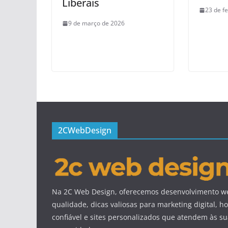
Liberais
23 de f
9 de março de 2026
2CWebDesign
Na 2C Web Design, oferecemos desenvolvimento we
qualidade, dicas valiosas para marketing digital,
confiável e sites personalizados que atendem às s