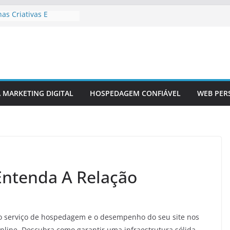
as Criativas E
as
a Lançamento De Site
o
erativos Em Design
âmico Em Sites
os
A MARKETING DIGITAL
HOSPEDAGEM CONFIÁVEL
WEB PER
r Redes Sociais Em
izados
ntenda A Relação
do serviço de hospedagem e o desempenho do seu site nos
nline. Descubra como garantir uma infraestrutura sólida