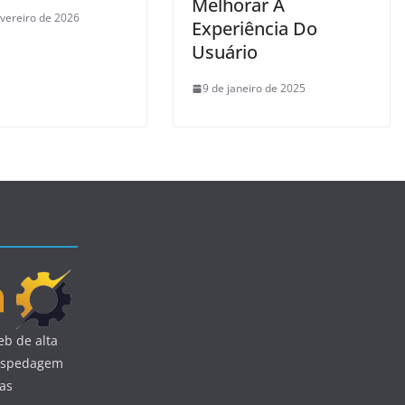
Melhorar A
evereiro de 2026
Experiência Do
Usuário
9 de janeiro de 2025
b de alta
 hospedagem
uas