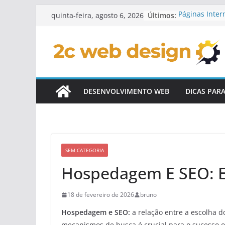
Pular
Últimos:
Páginas Intern
quinta-feira, agosto 6, 2026
para
Personalizad
Checklist Par
o
Personalizad
conteúdo
Elementos Int
De Sites
Conteúdo Din
Personalizad
DESENVOLVIMENTO WEB
DICAS PAR
Como Integra
Sites Custom
SEM CATEGORIA
Hospedagem E SEO: E
18 de fevereiro de 2026
bruno
Hospedagem e SEO:
a relação entre a escolha 
mecanismos de busca é crucial para o sucesso o