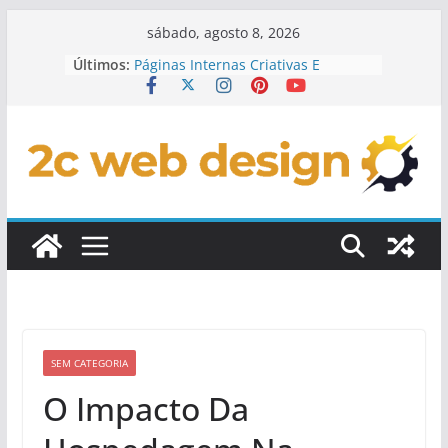
Pular
sábado, agosto 8, 2026
para
Últimos:
Páginas Internas Criativas E
o
Personalizadas
Checklist Para Lançamento De Site
conteúdo
Personalizado
Elementos Interativos Em Design
De Sites
Conteúdo Dinâmico Em Sites
Personalizados
Como Integrar Redes Sociais Em
Sites Customizados
SEM CATEGORIA
O Impacto Da