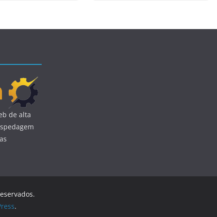
b de alta
 hospedagem
uas
reservados.
ress
.