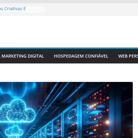
s Criativas E
 Lançamento De Site
rativos Em Design
mico Em Sites
A MARKETING DIGITAL
HOSPEDAGEM CONFIÁVEL
WEB PER
Redes Sociais Em
ados